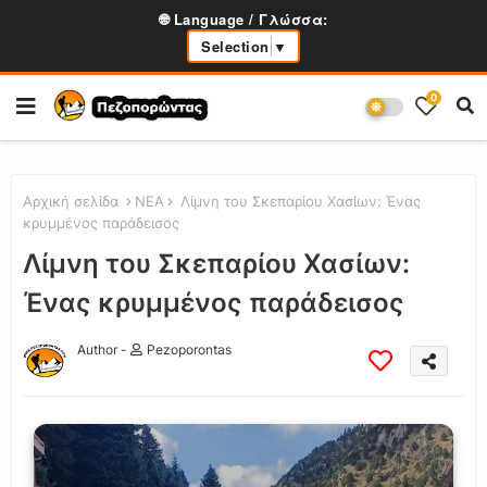
🌐 Language / Γλώσσα:
Selection
▼
0
Αρχική σελίδα
ΝΕΑ
Λίμνη του Σκεπαρίου Χασίων: Ένας
κρυμμένος παράδεισος
Λίμνη του Σκεπαρίου Χασίων:
Ένας κρυμμένος παράδεισος
Author -
Pezoporontas