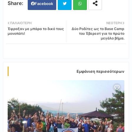
Facebook
Twi
Wh
ΠΑΛΑΙΌΤΕΡΗ
ΝΕΌΤΕΡΗ
Έφραξαν με μπάρα το δικό τους
Δύο Ροδίτες ως το Base Camp
tter
ats
μονοπάτι!
του Έβερεστ για το πρώτο
μεγάλο βήμα.
app
Εμφάνιση περισσότερων