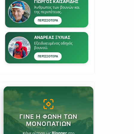
ΓΙΏΡΓΟΣ ΚΑΙΣΑΡΙΔΗΣ
Άνθρωπος των βουνών και
της περιπέτειας.
ΠΕΡΙΣΣΟΤΕΡΑ
ΑΝΔΡΕΑΣ ΞΥΛΙΑΣ
Εξειδικευμένος οδηγός
βουνού.
ΠΕΡΙΣΣΟΤΕΡΑ
ΓΊΝΕ Η ΦΩΝΉ ΤΩΝ
ΜΟΝΟΠΑΤΙΏΝ
Κάνε αίτηση ως
Blogger
στο