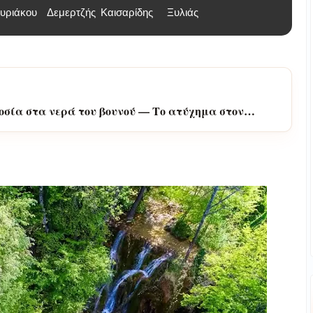
υριάκου
Δεμερτζής
Καισαρίδης
Ξυλιάς
λάδα και ΗΠΑ καθάρισαν τον Θρόνο του Δία