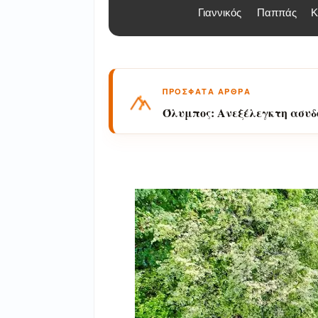
Γιαννικός
Παππάς
Κ
ΠΡΟΣΦΑΤΑ ΑΡΘΡΑ
Όλυμπος: Εθελοντές από Ελ