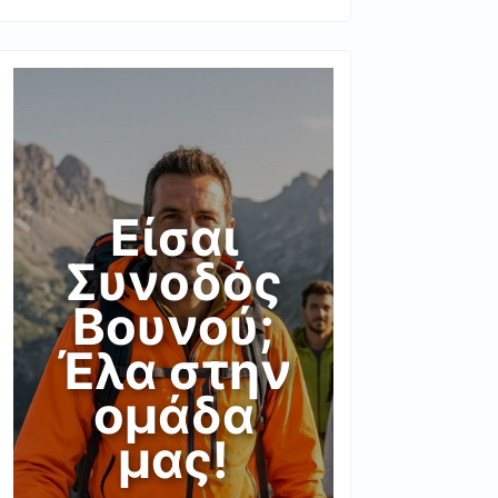
Είσαι
Συνοδός
Βουνού;
Έλα στην
ομάδα
μας!