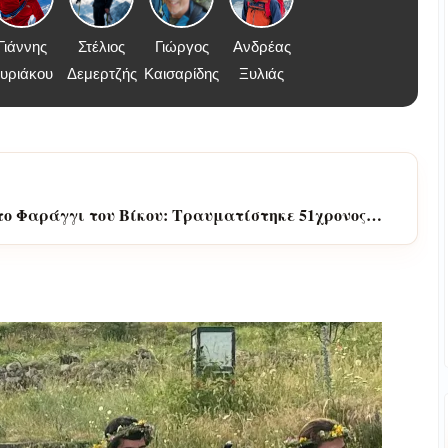
Γιάννης
Στέλιος
Γιώργος
Ανδρέας
υριάκου
Δεμερτζής
Καισαρίδης
Ξυλιάς
το Φαράγγι του Βίκου: Τραυματίστηκε 51χρονος