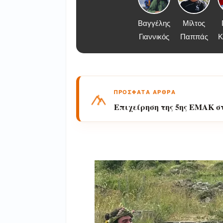
Βαγγέλης
Μίλτος
Γιαννικός
Παππάς
Κ
ΠΡΟΣΦΑΤΑ ΑΡΘΡΑ
Επιχείρηση της 5ης ΕΜΑΚ σ
αλλοδαπός πεζοπόρος