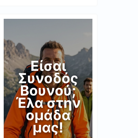
Είσαι
Συνοδός
Βουνού;
Έλα στην
ομάδα
μας!