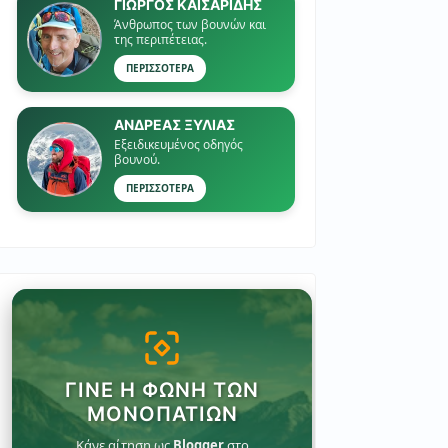
ΓΙΏΡΓΟΣ ΚΑΙΣΑΡΙΔΗΣ
Άνθρωπος των βουνών και
της περιπέτειας.
ΠΕΡΙΣΣΟΤΕΡΑ
ΑΝΔΡΕΑΣ ΞΥΛΙΑΣ
Εξειδικευμένος οδηγός
βουνού.
ΠΕΡΙΣΣΟΤΕΡΑ
ΓΊΝΕ Η ΦΩΝΉ ΤΩΝ
ΜΟΝΟΠΑΤΙΏΝ
Κάνε αίτηση ως
Blogger
στο